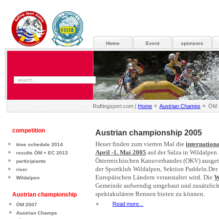
Home
Event
sponsors
Raftingsport.com |
Home
Austrian Champs
ÖM 
competition
Austrian championship 2005
Heuer finden zum vierten Mal die
internation
time schedule 2014
April -1. Mai 2005
auf der Salza in Wildalpen
results ÖM + EC 2013
Österreichischen Kanuverbandes (OKV) ausgetr
participiants
der Sportklub Wildalpen, Sektion Paddeln.
Der
river
Europäischen Ländern veranstaltet wird.
Die
W
Wildalpen
Gemeinde aufwendig umgebaut und zusätzlich 
spektakulärere Rennen bieten zu können.
Austrian championship
Read more...
ÖM 2007
Austrian Champs