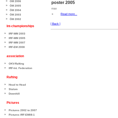
ÖM 2006
poster 2005
ÖM 2005
max
ÖM 2004
Read more...
ÖM 2003
ÖM 2002
[ Back ]
Int-championships
IRF-WM 2003
IRF-WM 2005
IRF-WM 2007
IRF-EM 2008
association
OKV-Rafting
IRF-Int. Federation
Rafting
Head to Head
Slalom
Downhill
Pictures
Pictures 2002 to 2007
Pictures IRF-EM08-1